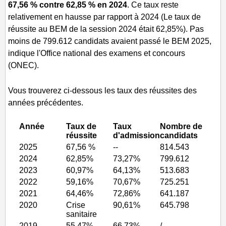
67,56 % contre 62,85 % en 2024
. Ce taux reste
relativement en hausse par rapport à 2024 (Le taux de
réussite au BEM de la session 2024 était 62,85%). Pas
moins de 799.612 candidats avaient passé le BEM 2025,
indique l'Office national des examens et concours
(ONEC).
Vous trouverez ci-dessous les taux des réussites des
années précédentes.
Année
Taux de
Taux
Nombre de
réussite
d'admission
candidats
2025
67,56 %
--
814.543
2024
62,85%
73,27%
799.612
2023
60,97%
64,13%
513.683
2022
59,16%
70,67%
725.251
2021
64,46%
72,86%
641.187
2020
Crise
90,61%
645.798
sanitaire
2019
55,47%
66,73%
/